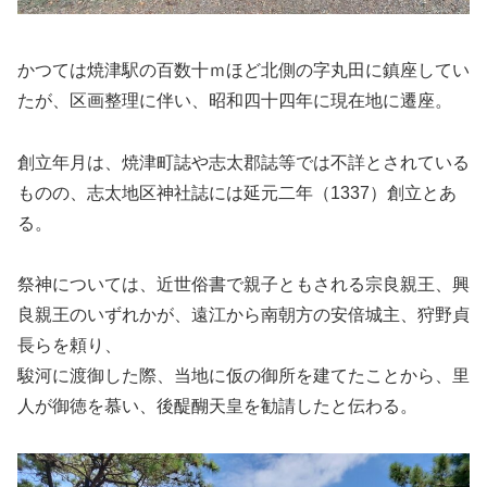
かつては焼津駅の百数十ｍほど北側の字丸田に鎮座してい
たが、区画整理に伴い、昭和四十四年に現在地に遷座。
創立年月は、焼津町誌や志太郡誌等では不詳とされている
ものの、志太地区神社誌には延元二年（1337）創立とあ
る。
祭神については、近世俗書で親子ともされる宗良親王、興
良親王のいずれかが、遠江から南朝方の安倍城主、狩野貞
長らを頼り、
駿河に渡御した際、当地に仮の御所を建てたことから、里
人が御徳を慕い、後醍醐天皇を勧請したと伝わる。