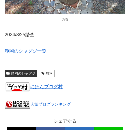
力石
2024/8/25踏査
静岡のシャグジ一覧
静岡のシャグジ
駿河
にほんブログ村
人気ブログランキング
シェアする