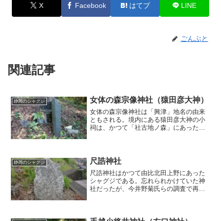
X
Facebook
はてブ
LINE
ごんぶと
関連記事
女体の森宗像神社（猿田彦大神）
静岡のシャグジ
女体の森宗像神社は「興津」地名の由来
ともされる。境内にある猿田彦大神の小
祠は、かつて「社古地ノ森」にあったシ
ャグジではなかったか。
尺誥神社
静岡のシャグジ
尺誥神社はかつて由比北田上野にあった
シャグジである。忘れられかけていた神
社だったが、今井野菊氏らの調査で再認
識されるようになった。