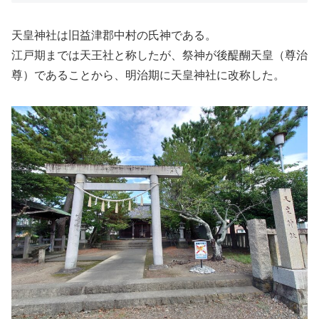
天皇神社は旧益津郡中村の氏神である。
江戸期までは天王社と称したが、祭神が後醍醐天皇（尊治
尊）であることから、明治期に天皇神社に改称した。