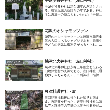
手越少将井神社（左口神社）
静岡のシャグジ
手越少将井神社は建久四年の創建とされ
る。曾我兄弟の仇討ちの年である。神社
名は海道一の遊女ともいわれた「手越の
少将」にちなむ。
花沢のオシャモッツァン
静岡のシャグジ
花沢のオシャモッツァンは焼津市花沢集
落の入口にあるシャグジである。歯痛や
子どもの病気に御利益があるとされ、耳
の神様ともいわれる。
焼津北大井神社（左口神社）
静岡のシャグジ
焼津北大井神社は永禄三年創立と伝わる
旧焼津北村の氏神である。左口神社（通
称おしゃもんさん）、白髭神社、稲荷神
社を合祀している。
興津社護神社・続
静岡のシャグジ
前回記事掲載後に得られた知見を踏ま
え、再踏査を行った。興津社護神社は清
見寺と耀海寺の寺域の境界を司る神だっ
たと考える。