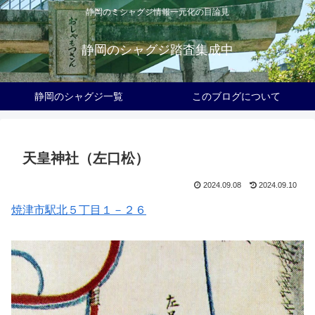
静岡のミシャグジ情報一元化の目論見
静岡のシャグジ踏査集成中
静岡のシャグジ一覧
このブログについて
天皇神社（左口松）
2024.09.08
2024.09.10
焼津市駅北５丁目１－２６