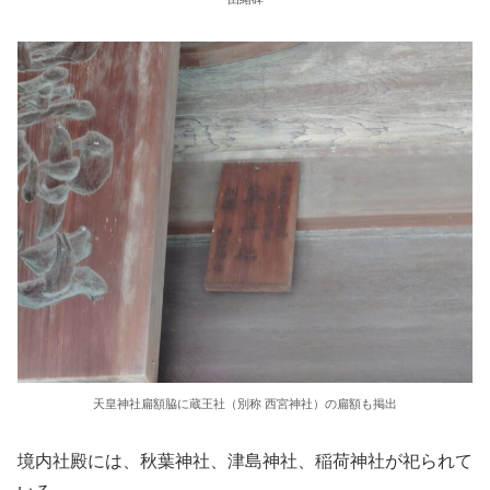
天皇神社扁額脇に蔵王社（別称 西宮神社）の扁額も掲出
境内社殿には、秋葉神社、津島神社、稲荷神社が祀られて